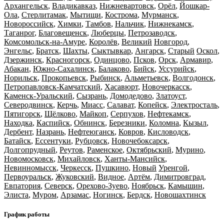
Архангельск
,
Владикавказ
,
Нижневартовск
,
Орёл
,
Йошкар-
Ола
,
Стерлитамак
,
Мытищи
,
Кострома
,
Мурманск
,
Новороссийск
,
Химки
,
Тамбов
,
Нальчик
,
Нижнекамск
,
Таганрог
,
Благовещенск
,
Люберцы
,
Петрозаводск
,
Комсомольск-на-Амуре
,
Королёв
,
Великий
Новгород
,
Энгельс
,
Братск
,
Шахты
,
Сыктывкар
,
Ангарск
,
Старый
Оскол
,
Дзержинск
,
Красногорск
,
Одинцово
,
Псков
,
Орск
,
Армавир
,
Абакан
,
Южно-Сахалинск
,
Балаково
,
Бийск
,
Уссурийск
,
Норильск
,
Прокопьевск
,
Рыбинск
,
Альметьевск
,
Волгодонск
,
Петропавловск-Камчатский
,
Хасавюрт
,
Новочеркасск
,
Каменск-Уральский
,
Сызрань
,
Домодедово
,
Златоуст
,
Северодвинск
,
Керчь
,
Миасс
,
Салават
,
Копейск
,
Электросталь
,
Пятигорск
,
Щёлково
,
Майкоп
,
Серпухов
,
Нефтекамск
,
Находка
,
Каспийск
,
Обнинск
,
Березники
,
Коломна
,
Кызыл
,
Дербент
,
Назрань
,
Нефтеюганск
,
Ковров
,
Кисловодск
,
Батайск
,
Ессентуки
,
Рубцовск
,
Новочебоксарск
,
Долгопрудный
,
Реутов
,
Раменское
,
Октябрьский
,
Мурино
,
Новомосковск
,
Михайловск
,
Ханты-Мансийск
,
Невинномысск
,
Черкесск
,
Пушкино
,
Новый
Уренгой
,
Первоуральск
,
Жуковский
,
Видное
,
Артём
,
Димитровград
,
Евпатория
,
Северск
,
Орехово-Зуево
,
Ноябрьск
,
Камышин
,
Элиста
,
Муром
,
Арзамас
,
Ногинск
,
Бердск
,
Новошахтинск
График работы