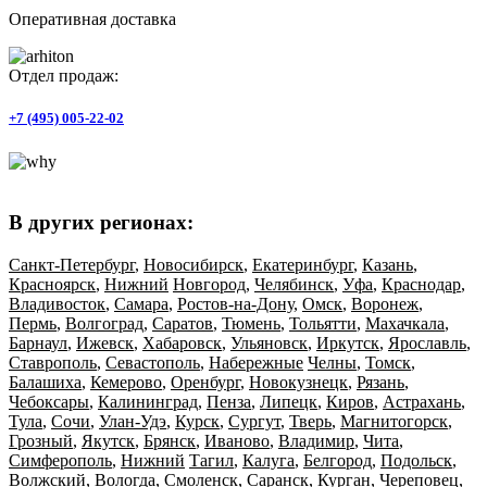
Оперативная доставка
Отдел продаж:
+7 (495) 005-22-02
В других регионах:
Санкт-Петербург
,
Новосибирск
,
Екатеринбург
,
Казань
,
Красноярск
,
Нижний
Новгород
,
Челябинск
,
Уфа
,
Краснодар
,
Владивосток
,
Самара
,
Ростов-на-Дону
,
Омск
,
Воронеж
,
Пермь
,
Волгоград
,
Саратов
,
Тюмень
,
Тольятти
,
Махачкала
,
Барнаул
,
Ижевск
,
Хабаровск
,
Ульяновск
,
Иркутск
,
Ярославль
,
Ставрополь
,
Севастополь
,
Набережные
Челны
,
Томск
,
Балашиха
,
Кемерово
,
Оренбург
,
Новокузнецк
,
Рязань
,
Чебоксары
,
Калининград
,
Пенза
,
Липецк
,
Киров
,
Астрахань
,
Тула
,
Сочи
,
Улан-Удэ
,
Курск
,
Сургут
,
Тверь
,
Магнитогорск
,
Грозный
,
Якутск
,
Брянск
,
Иваново
,
Владимир
,
Чита
,
Симферополь
,
Нижний
Тагил
,
Калуга
,
Белгород
,
Подольск
,
Волжский
,
Вологда
,
Смоленск
,
Саранск
,
Курган
,
Череповец
,