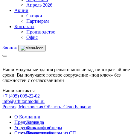
Апрель 2026
Акции
Скидки
Партнерам
Контакты
Производство
Офис
Звонок
Наши модульные здания решают многие задачи в кратчайшие
сроки. Вы получаете готовое сооружение «под ключ» без
сложностей с согласованиями
Наши контакты
+7 (495) 005-22-02
info@arhitonmodul.ru
Россия, Московская Область, Село Барково
О Компании
Продукция
Команда
Услуги
Философия
Блок-контейнеры
Статьи
Реквизиты
Блок-контейнеры из СП
Проектировка