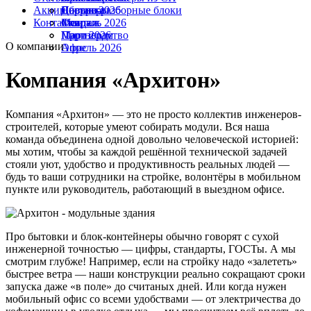
Акции
Партнеры
Сборно-разборные блоки
Доставка
Январь 2026
Контакты
Монтаж
Февраль 2026
Скидки
Март 2026
Партнерам
Производство
О компании
Апрель 2026
Офис
Компания «Архитон»
Компания «Архитон» — это не просто коллектив инженеров-
строителей, которые умеют собирать модули. Вся наша
команда объединена одной довольно человеческой историей:
мы хотим, чтобы за каждой решённой технической задачей
стояли уют, удобство и продуктивность реальных людей —
будь то ваши сотрудники на стройке, волонтёры в мобильном
пункте или руководитель, работающий в выездном офисе.
Про бытовки и блок-контейнеры обычно говорят с сухой
инженерной точностью — цифры, стандарты, ГОСТы. А мы
смотрим глубже! Например, если на стройку надо «залететь»
быстрее ветра — наши конструкции реально сокращают сроки
запуска даже «в поле» до считаных дней. Или когда нужен
мобильный офис со всеми удобствами — от электричества до