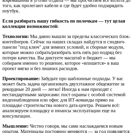
кофемашины в уголке отдыха — мы просчитаем всё вплоть до
того, как пролегают кабели и где будет удобно подзарядить
ноутбук.
Если разбирать нашу гибкость по полочкам — тут целая
коллекция возможностей:
Технологии:
Мы давно вышли за пределы классических блок-
контейнеров. Сейчас на наших складах найдутся и сэндвич-
панели "под ключ" для зимних условий, и сборные модули,
которые можно собрать/разобрать хоть пять раз подряд без
потери качества. Вы диктуете масштаб и бюджет — мы
собираем именно то решение, которое «впишется» в ваш
проект мягко и без лишних расходов.
Проектирование:
Забудьте про шаблонные подходы. У вас
может быть задача организовать двухэтажное общежитие за
рекордные 20 дней — легко! Иногда к нам приходят с
нестандартными запросами: пост охраны с особой системой
видеонаблюдения или офис для ИТ-команды прямо на
площадке строительства нового дата-центра. Решаем всё:
анализируем площадку и нюансы эксплуатации еще на
консультации.
Мышление:
Честно говоря, мы сами наслаждаемся новым
опытом. Материалы постоянно меняются — за год появляется