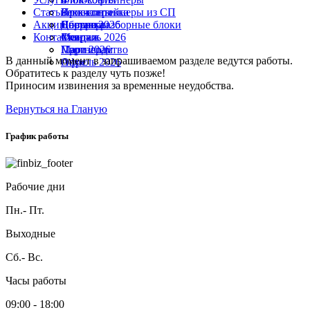
Статьи
Реквизиты
Блок-контейнеры из СП
Проектировка
Акции
Партнеры
Сборно-разборные блоки
Доставка
Январь 2026
Контакты
Монтаж
Февраль 2026
Скидки
Март 2026
Партнерам
Производство
В данный момент в запрашиваемом разделе ведутся работы.
Апрель 2026
Офис
Обратитесь к разделу чуть позже!
Приносим извинения за временные неудобства.
Вернуться на Гланую
График работы
Рабочие дни
Пн.- Пт.
Выходные
Сб.- Вс.
Часы работы
09:00 - 18:00