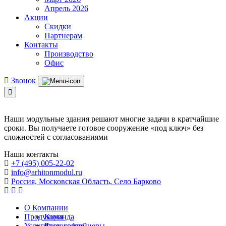
Апрель 2026
Акции
Скидки
Партнерам
Контакты
Производство
Офис
Звонок
Наши модульные здания решают многие задачи в кратчайшие
сроки. Вы получаете готовое сооружение «под ключ» без
сложностей с согласованиями
Наши контакты
+7 (495) 005-22-02
info@arhitonmodul.ru
Россия, Московская Область, Село Барково
О Компании
Продукция
Команда
Услуги
Философия
Блок-контейнеры