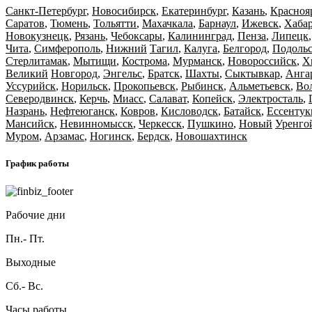
Санкт-Петербург
,
Новосибирск
,
Екатеринбург
,
Казань
,
Красноя
Саратов
,
Тюмень
,
Тольятти
,
Махачкала
,
Барнаул
,
Ижевск
,
Хаба
Новокузнецк
,
Рязань
,
Чебоксары
,
Калининград
,
Пенза
,
Липецк
Чита
,
Симферополь
,
Нижний
Тагил
,
Калуга
,
Белгород
,
Подоль
Стерлитамак
,
Мытищи
,
Кострома
,
Мурманск
,
Новороссийск
,
Х
Великий
Новгород
,
Энгельс
,
Братск
,
Шахты
,
Сыктывкар
,
Анга
Уссурийск
,
Норильск
,
Прокопьевск
,
Рыбинск
,
Альметьевск
,
Во
Северодвинск
,
Керчь
,
Миасс
,
Салават
,
Копейск
,
Электросталь
,
Назрань
,
Нефтеюганск
,
Ковров
,
Кисловодск
,
Батайск
,
Ессентук
Мансийск
,
Невинномысск
,
Черкесск
,
Пушкино
,
Новый
Уренго
Муром
,
Арзамас
,
Ногинск
,
Бердск
,
Новошахтинск
График работы
Рабочие дни
Пн.- Пт.
Выходные
Сб.- Вс.
Часы работы