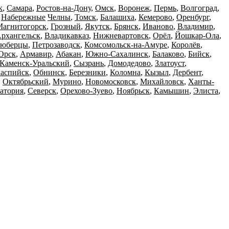
к
,
Самара
,
Ростов-на-Дону
,
Омск
,
Воронеж
,
Пермь
,
Волгоград
,
,
Набережные
Челны
,
Томск
,
Балашиха
,
Кемерово
,
Оренбург
,
Магнитогорск
,
Грозный
,
Якутск
,
Брянск
,
Иваново
,
Владимир
,
рхангельск
,
Владикавказ
,
Нижневартовск
,
Орёл
,
Йошкар-Ола
,
юберцы
,
Петрозаводск
,
Комсомольск-на-Амуре
,
Королёв
,
Орск
,
Армавир
,
Абакан
,
Южно-Сахалинск
,
Балаково
,
Бийск
,
Каменск-Уральский
,
Сызрань
,
Домодедово
,
Златоуст
,
аспийск
,
Обнинск
,
Березники
,
Коломна
,
Кызыл
,
Дербент
,
,
Октябрьский
,
Мурино
,
Новомосковск
,
Михайловск
,
Ханты-
атория
,
Северск
,
Орехово-Зуево
,
Ноябрьск
,
Камышин
,
Элиста
,