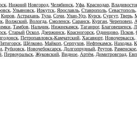
рск
,
Нижний
Новгород
,
Челябинск
,
Уфа
,
Краснодар
,
Владивосто
ровск
,
Ульяновск
,
Иркутск
,
Ярославль
,
Ставрополь
,
Севастополь
,
Киров
,
Астрахань
,
Тула
,
Сочи
,
Улан-Удэ
,
Курск
,
Сургут
,
Тверь
,
ск
,
Волжский
,
Вологда
,
Смоленск
,
Саранск
,
Курган
,
Череповец
,
А
имки
,
Тамбов
,
Нальчик
,
Нижнекамск
,
Таганрог
,
Благовещенск
,
Л
рск
,
Старый
Оскол
,
Дзержинск
,
Красногорск
,
Одинцово
,
Псков
,
лгодонск
,
Петропавловск-Камчатский
,
Хасавюрт
,
Новочеркасск
,
Пятигорск
,
Щёлково
,
Майкоп
,
Серпухов
,
Нефтекамск
,
Находка
,
К
и
,
Рубцовск
,
Новочебоксарск
,
Долгопрудный
,
Реутов
,
Раменское
й
,
Первоуральск
,
Жуковский
,
Видное
,
Артём
,
Димитровград
,
Евп