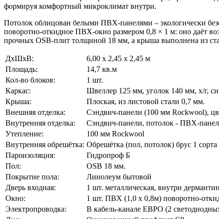
формируя комфортный микроклимат внутри.
Потолок облицован белыми ПВХ-панелями – экологически безо
поворотно-откидное ПВХ-окно размером 0,8 × 1 м: оно даёт в
прочных OSB-плит толщиной 18 мм, а крыша выполнена из ста
ДхШхВ:
6,00 х 2,45 х 2,45 м
Площадь:
14,7 кв.м
Кол-во блоков:
1 шт.
Каркас:
Швеллер 125 мм, уголок 140 мм, х/г, с
Крыша:
Плоская, из листовой стали 0,7 мм.
Внешняя отделка:
Сэндвич-панели (100 мм Rockwool), ц
Внутренняя отделка:
Сэндвич-панели, потолок - ПВХ-панел
Утепление:
100 мм Rockwool
Внутренняя обрешётка:
Обрешётка (пол, потолок) брус 1 сорта
Пароизоляция:
Гидропроф Б
Пол:
OSB 18 мм.
Покрытие пола:
Линолеум бытовой
Дверь входная:
1 шт. металлическая, внутри дерманти
Окно:
1 шт. ПВХ (1,0 x 0,8м) поворотно-отки
Электропроводка:
В кабель-канале ЕВРО (2 светодиодных