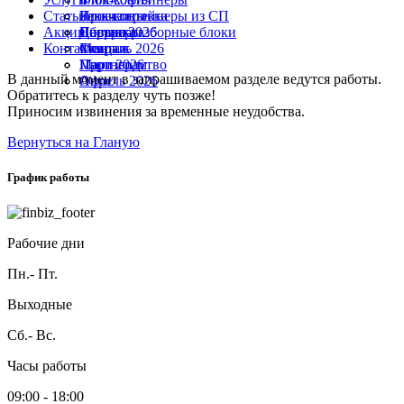
Статьи
Реквизиты
Блок-контейнеры из СП
Проектировка
Акции
Партнеры
Сборно-разборные блоки
Доставка
Январь 2026
Контакты
Монтаж
Февраль 2026
Скидки
Март 2026
Партнерам
Производство
В данный момент в запрашиваемом разделе ведутся работы.
Апрель 2026
Офис
Обратитесь к разделу чуть позже!
Приносим извинения за временные неудобства.
Вернуться на Гланую
График работы
Рабочие дни
Пн.- Пт.
Выходные
Сб.- Вс.
Часы работы
09:00 - 18:00