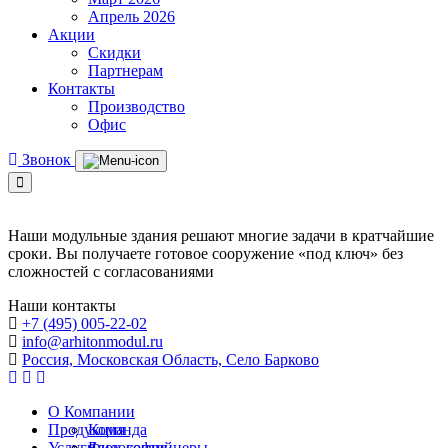
Апрель 2026
Акции
Скидки
Партнерам
Контакты
Производство
Офис
Звонок
Наши модульные здания решают многие задачи в кратчайшие
сроки. Вы получаете готовое сооружение «под ключ» без
сложностей с согласованиями
Наши контакты
+7 (495) 005-22-02
info@arhitonmodul.ru
Россия, Московская Область, Село Барково
О Компании
Продукция
Команда
Услуги
Философия
Блок-контейнеры